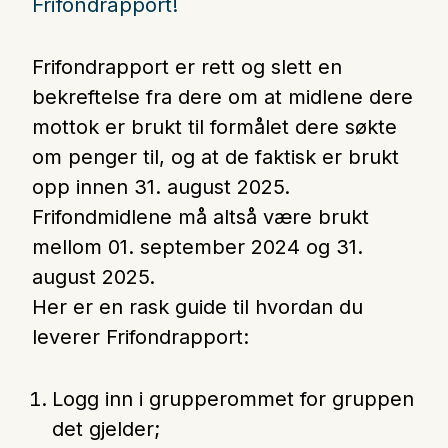
Frifondrapport!
Nettbutikk
Frifondrapport er rett og slett en
Kontakt oss
bekreftelse fra dere om at midlene dere
mottok er brukt til formålet dere søkte
Medlemssystem
om penger til, og at de faktisk er brukt
opp innen 31. august 2025.
Frifondmidlene må altså være brukt
Min konto
mellom 01. september 2024 og 31.
august 2025.
Her er en rask guide til hvordan du
leverer Frifondrapport:
Logg inn i grupperommet for gruppen
det gjelder;