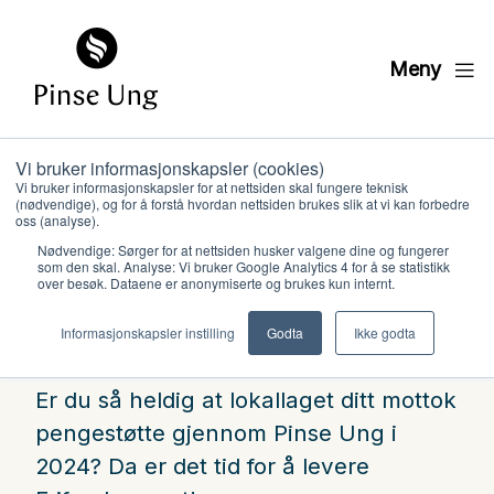
Meny
Vi bruker informasjonskapsler (cookies)
Frifondrapport – hva
Vi bruker informasjonskapsler for at nettsiden skal fungere teknisk
(nødvendige), og for å forstå hvordan nettsiden brukes slik at vi kan forbedre
gjør jeg?
oss (analyse).
Nødvendige: Sørger for at nettsiden husker valgene dine og fungerer
som den skal. Analyse: Vi bruker Google Analytics 4 for å se statistikk
over besøk. Dataene er anonymiserte og brukes kun internt.
PINSE UNG
Hvem vi er
PUBLISERT
8. JULI 2024
Informasjonskapsler instilling
Godta
Ikke godta
Hva vi gjør
Er du så heldig at lokallaget ditt mottok
pengestøtte gjennom Pinse Ung i
Ressurser
2024?
Da er det tid for å levere