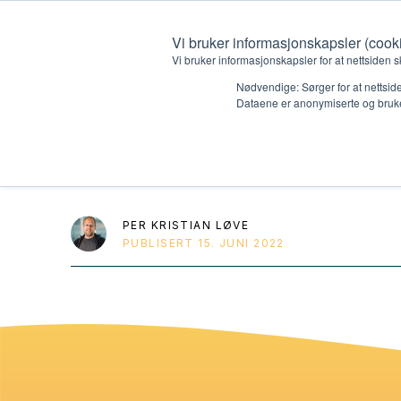
Vi bruker informasjonskapsler (cook
Vi bruker informasjonskapsler for at nettsiden s
Nødvendige: Sørger for at nettside
Dataene er anonymiserte og bruke
04 Hvordan hå
Hvem vi er
Hva vi 
Kontakt oss
Lokall
PER KRISTIAN LØVE
PUBLISERT
15. JUNI 2022
Kalender
Start 
Gi en gave
Oioioi!
Barn
Tween