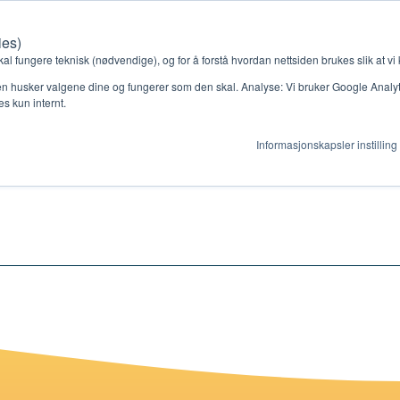
ies)
Kontakt oss
Medlemssystem
Min konto
kal fungere teknisk (nødvendige), og for å forstå hvordan nettsiden brukes slik at vi
n husker valgene dine og fungerer som den skal. Analyse: Vi bruker Google Analytic
s kun internt.
ndtere stress – Pow
Informasjonskapsler instilling
gjør
Ressurser
ag
Støtteordninger
en ny gruppe
Ressursbank
s