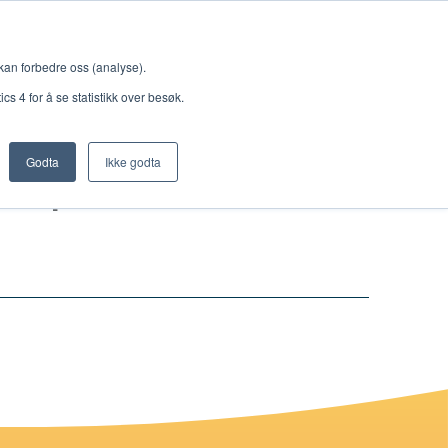
Meny
 kan forbedre oss (analyse).
s 4 for å se statistikk over besøk.
erpoint
Godta
Ikke godta
Nettbutikk
Lisenser
Singback
Royal Rangers
Bøker og hefter
Hermon