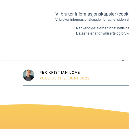
Vi bruker informasjonskapsler (cook
Vi bruker informasjonskapsler for at nettsiden s
Nødvendige: Sørger for at nettside
Dataene er anonymiserte og bruke
Den kristne då
Hvem vi er
Hva vi 
Kontakt oss
Lokall
PER KRISTIAN LØVE
PUBLISERT
2. JUNI 2022
Kalender
Start 
Gi en gave
Oioioi!
Barn
Tween