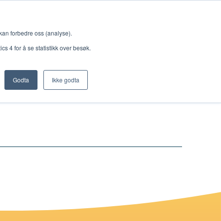
Meny
 kan forbedre oss (analyse).
s 4 for å se statistikk over besøk.
Godta
Ikke godta
Nettbutikk
Lisenser
Singback
Royal Rangers
Bøker og hefter
Hermon