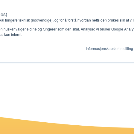
ies)
Kontakt oss
Medlemssystem
Min konto
kal fungere teknisk (nødvendige), og for å forstå hvordan nettsiden brukes slik at vi
n husker valgene dine og fungerer som den skal. Analyse: Vi bruker Google Analytic
s kun internt.
p
Informasjonskapsler instilling
gjør
Ressurser
ag
Støtteordninger
en ny gruppe
Ressursbank
s