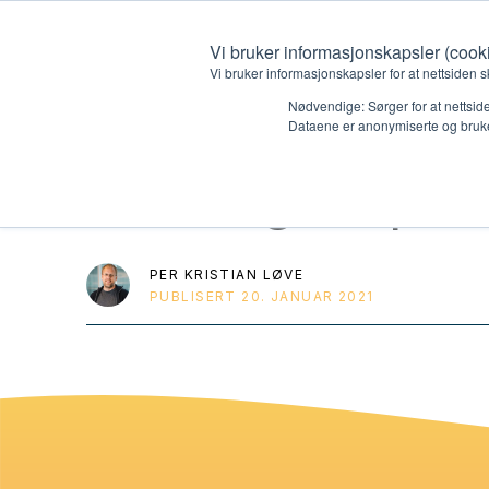
Vi bruker informasjonskapsler (cook
Vi bruker informasjonskapsler for at nettsiden s
Nødvendige: Sørger for at nettside
Dataene er anonymiserte og bruke
HK 3 og 4 spor
Hvem vi er
Hva vi 
Kontakt oss
Lokall
PER KRISTIAN LØVE
PUBLISERT
20. JANUAR 2021
Kalender
Start 
Gi en gave
Oioioi!
Barn
Tween