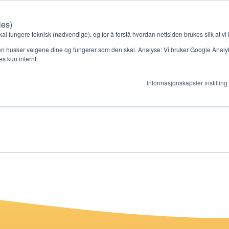
ies)
Kontakt oss
Medlemssystem
Min konto
kal fungere teknisk (nødvendige), og for å forstå hvordan nettsiden brukes slik at vi
n husker valgene dine og fungerer som den skal. Analyse: Vi bruker Google Analytic
s kun internt.
 13
Informasjonskapsler instilling
gjør
Ressurser
ag
Støtteordninger
en ny gruppe
Ressursbank
s