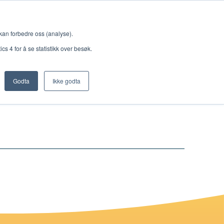
Meny
 kan forbedre oss (analyse).
s 4 for å se statistikk over besøk.
Godta
Ikke godta
Nettbutikk
Lisenser
Singback
Royal Rangers
Bøker og hefter
Hermon