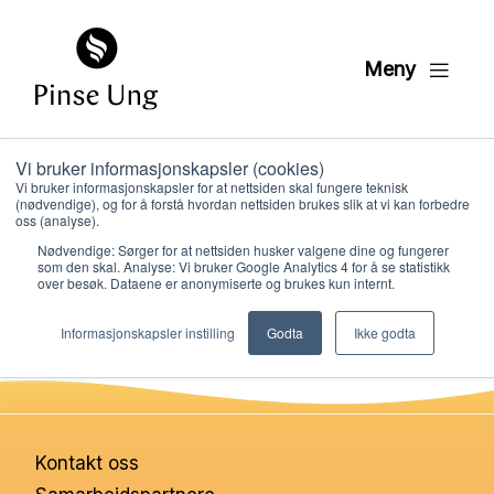
Meny
Vi bruker informasjonskapsler (cookies)
HK2 Playback 7
Vi bruker informasjonskapsler for at nettsiden skal fungere teknisk
(nødvendige), og for å forstå hvordan nettsiden brukes slik at vi kan forbedre
oss (analyse).
Nødvendige: Sørger for at nettsiden husker valgene dine og fungerer
PER KRISTIAN LØVE
som den skal. Analyse: Vi bruker Google Analytics 4 for å se statistikk
PUBLISERT
19. JANUAR 2021
over besøk. Dataene er anonymiserte og brukes kun internt.
Hvem vi er
Informasjonskapsler instilling
Godta
Ikke godta
Hva vi gjør
Ressurser
Kontakt oss