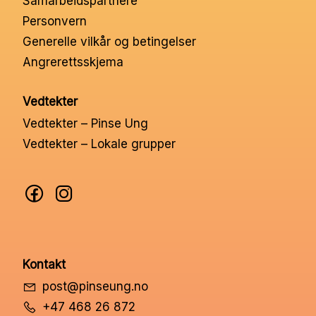
Samarbeidspartnere
Nettbutikk
Personvern
Generelle vilkår og betingelser
Angrerettsskjema
Kontakt oss
Vedtekter
Medlemssystem
Vedtekter – Pinse Ung
Vedtekter – Lokale grupper
Min konto
Kontakt
post@pinseung.no
+47 468 26 872