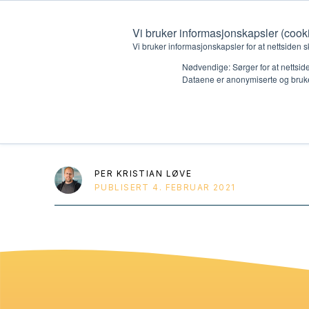
Vi bruker informasjonskapsler (cook
Vi bruker informasjonskapsler for at nettsiden s
Nødvendige: Sørger for at nettside
Dataene er anonymiserte og bruke
HK4 DVD drama 
Hvem vi er
Hva vi 
Kontakt oss
Lokall
PER KRISTIAN LØVE
PUBLISERT
4. FEBRUAR 2021
Kalender
Start 
Gi en gave
Oioioi!
Barn
Tween