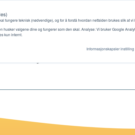
ies)
Kontakt oss
Medlemssystem
Min konto
kal fungere teknisk (nødvendige), og for å forstå hvordan nettsiden brukes slik at vi
n husker valgene dine og fungerer som den skal. Analyse: Vi bruker Google Analytic
s kun internt.
leksjon 11
Informasjonskapsler instilling
gjør
Ressurser
ag
Støtteordninger
en ny gruppe
Ressursbank
s