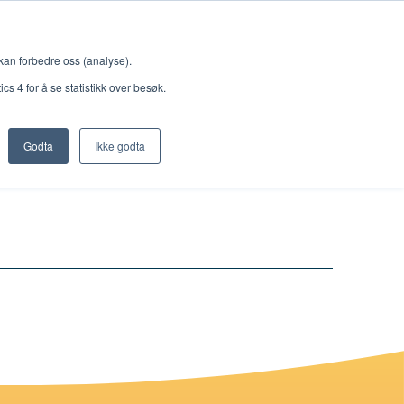
Meny
 kan forbedre oss (analyse).
s 4 for å se statistikk over besøk.
Godta
Ikke godta
Nettbutikk
Lisenser
Singback
Royal Rangers
Bøker og hefter
Hermon