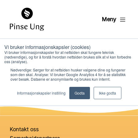
Meny
Vi bruker informasjonskapsler (cookies)
HK4 Leksjon 13
Vi bruker informasjonskapsler for at nettsiden skal fungere teknisk
(nødvendige), og for å forstå hvordan nettsiden brukes slik at vi kan forbedre
oss (analyse).
Nødvendige: Sørger for at nettsiden husker valgene dine og fungerer
PER KRISTIAN LØVE
som den skal. Analyse: Vi bruker Google Analytics 4 for å se statistikk
PUBLISERT
20. JANUAR 2021
over besøk. Dataene er anonymiserte og brukes kun internt.
Hvem vi er
Informasjonskapsler instilling
Godta
Ikke godta
Hva vi gjør
Ressurser
Kontakt oss