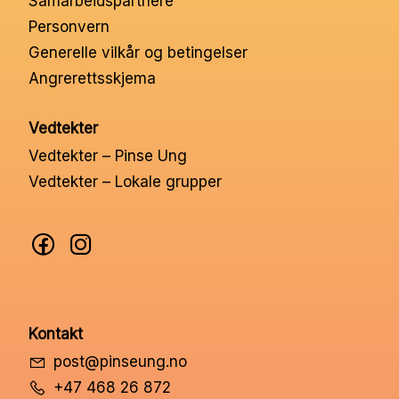
Samarbeidspartnere
Nettbutikk
Personvern
Generelle vilkår og betingelser
Angrerettsskjema
Kontakt oss
Vedtekter
Medlemssystem
Vedtekter – Pinse Ung
Vedtekter – Lokale grupper
Min konto
Kontakt
post@pinseung.no
+47 468 26 872