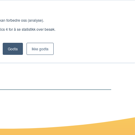
Meny
 kan forbedre oss (analyse).
s 4 for å se statistikk over besøk.
Godta
Ikke godta
Nettbutikk
Lisenser
Singback
Royal Rangers
Bøker og hefter
Hermon