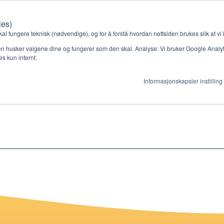
ies)
Kontakt oss
Medlemssystem
Min konto
kal fungere teknisk (nødvendige), og for å forstå hvordan nettsiden brukes slik at vi
n husker valgene dine og fungerer som den skal. Analyse: Vi bruker Google Analytic
s kun internt.
ud
Informasjonskapsler instilling
gjør
Ressurser
ag
Støtteordninger
en ny gruppe
Ressursbank
s