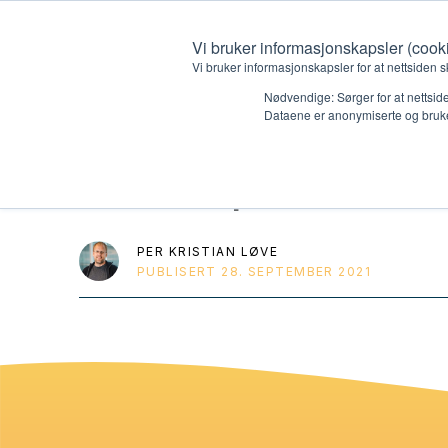
Vi bruker informasjonskapsler (cook
Vi bruker informasjonskapsler for at nettsiden s
Nødvendige: Sørger for at nettside
Dataene er anonymiserte og bruke
Powerpoint: G
Hvem vi er
Hva vi 
Kontakt oss
Lokall
PER KRISTIAN LØVE
PUBLISERT
28. SEPTEMBER 2021
Kalender
Start 
Gi en gave
Oioioi!
Barn
Tween