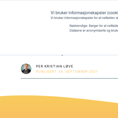
Vi bruker informasjonskapsler (cook
Vi bruker informasjonskapsler for at nettsiden s
Nødvendige: Sørger for at nettside
Dataene er anonymiserte og bruke
Powerpoint: Ve
Hvem vi er
Hva vi 
Kontakt oss
Lokall
PER KRISTIAN LØVE
PUBLISERT
28. SEPTEMBER 2021
Kalender
Start 
Gi en gave
Oioioi!
Barn
Tween