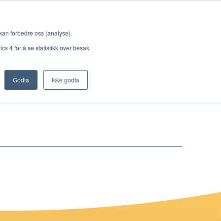
Meny
 kan forbedre oss (analyse).
s 4 for å se statistikk over besøk.
Godta
Ikke godta
Nettbutikk
Lisenser
Singback
Royal Rangers
Bøker og hefter
Hermon