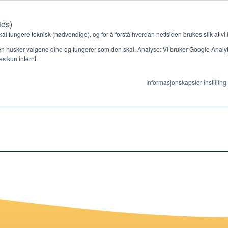
ies)
Kontakt oss
Medlemssystem
Min konto
kal fungere teknisk (nødvendige), og for å forstå hvordan nettsiden brukes slik at vi
n husker valgene dine og fungerer som den skal. Analyse: Vi bruker Google Analytic
s kun internt.
ien videre
Informasjonskapsler instilling
gjør
Ressurser
ag
Støtteordninger
en ny gruppe
Ressursbank
s