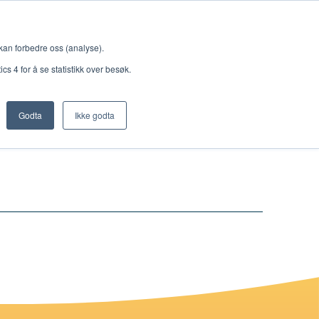
Meny
 kan forbedre oss (analyse).
s 4 for å se statistikk over besøk.
Godta
Ikke godta
Nettbutikk
Lisenser
Singback
Royal Rangers
Bøker og hefter
Hermon