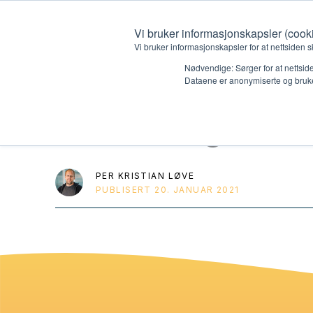
Vi bruker informasjonskapsler (cook
Vi bruker informasjonskapsler for at nettsiden s
Nødvendige: Sørger for at nettside
Dataene er anonymiserte og bruke
Markering av s
Hvem vi er
Hva vi 
Kontakt oss
Lokall
PER KRISTIAN LØVE
PUBLISERT
20. JANUAR 2021
Kalender
Start 
Gi en gave
Oioioi!
Barn
Tween