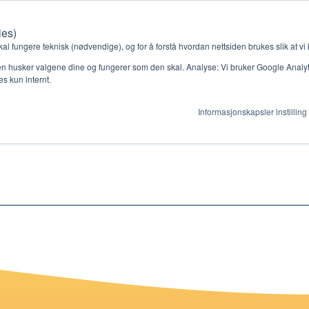
ies)
Kontakt oss
Medlemssystem
Min konto
kal fungere teknisk (nødvendige), og for å forstå hvordan nettsiden brukes slik at vi
n husker valgene dine og fungerer som den skal. Analyse: Vi bruker Google Analytic
s kun internt.
kolebarn
Informasjonskapsler instilling
gjør
Ressurser
ag
Støtteordninger
en ny gruppe
Ressursbank
s