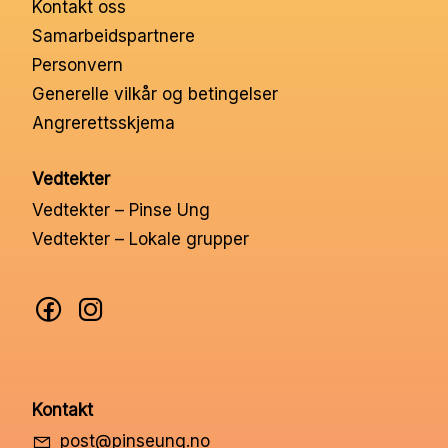
Kontakt oss
Nettbutikk
Samarbeidspartnere
Personvern
Kontakt oss
Generelle vilkår og betingelser
Angrerettsskjema
Medlemssystem
Vedtekter
Vedtekter – Pinse Ung
Min konto
Vedtekter – Lokale grupper
Kontakt
post@pinseung.no