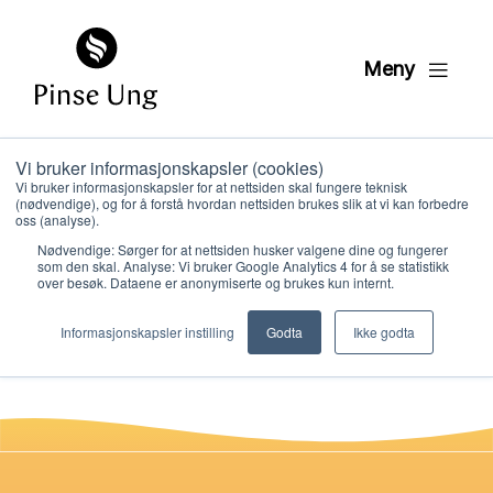
Meny
Vi bruker informasjonskapsler (cookies)
Overblikk:
Vi bruker informasjonskapsler for at nettsiden skal fungere teknisk
(nødvendige), og for å forstå hvordan nettsiden brukes slik at vi kan forbedre
Kolosserbrevet
oss (analyse).
Nødvendige: Sørger for at nettsiden husker valgene dine og fungerer
som den skal. Analyse: Vi bruker Google Analytics 4 for å se statistikk
over besøk. Dataene er anonymiserte og brukes kun internt.
PER KRISTIAN LØVE
Hvem vi er
PUBLISERT
21. FEBRUAR 2022
Informasjonskapsler instilling
Godta
Ikke godta
Hva vi gjør
Ressurser