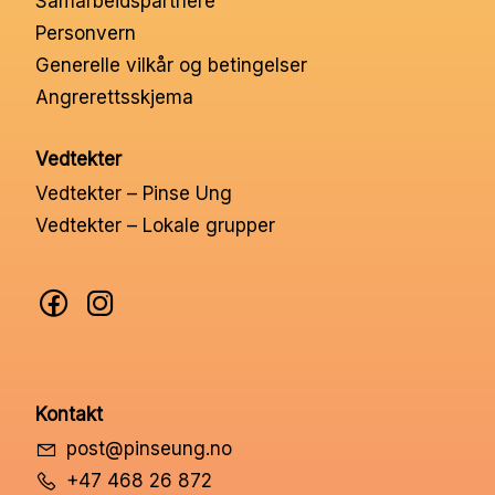
Samarbeidspartnere
Nettbutikk
Personvern
Generelle vilkår og betingelser
Angrerettsskjema
Kontakt oss
Vedtekter
Medlemssystem
Vedtekter – Pinse Ung
Vedtekter – Lokale grupper
Min konto
Kontakt
post@pinseung.no
+47 468 26 872