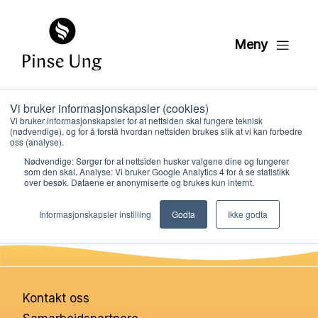
Meny
Vi bruker informasjonskapsler (cookies)
Overblikk: Malaki
Vi bruker informasjonskapsler for at nettsiden skal fungere teknisk
(nødvendige), og for å forstå hvordan nettsiden brukes slik at vi kan forbedre
oss (analyse).
Nødvendige: Sørger for at nettsiden husker valgene dine og fungerer
PER KRISTIAN LØVE
som den skal. Analyse: Vi bruker Google Analytics 4 for å se statistikk
PUBLISERT
5. DESEMBER 2022
over besøk. Dataene er anonymiserte og brukes kun internt.
Hvem vi er
Informasjonskapsler instilling
Godta
Ikke godta
Hva vi gjør
Ressurser
Kontakt oss