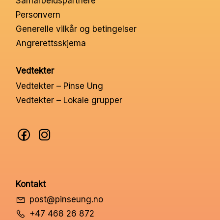
Samarbeidspartnere
Nettbutikk
Personvern
Generelle vilkår og betingelser
Angrerettsskjema
Kontakt oss
Vedtekter
Medlemssystem
Vedtekter – Pinse Ung
Vedtekter – Lokale grupper
Min konto
Kontakt
post@pinseung.no
+47 468 26 872