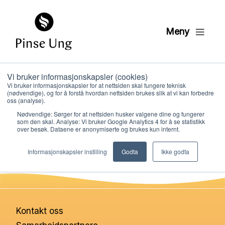
Meny
Vi bruker informasjonskapsler (cookies)
påske quiz23
Vi bruker informasjonskapsler for at nettsiden skal fungere teknisk
(nødvendige), og for å forstå hvordan nettsiden brukes slik at vi kan forbedre
oss (analyse).
Nødvendige: Sørger for at nettsiden husker valgene dine og fungerer
PER KRISTIAN LØVE
som den skal. Analyse: Vi bruker Google Analytics 4 for å se statistikk
PUBLISERT
18. MARS 2022
over besøk. Dataene er anonymiserte og brukes kun internt.
Hvem vi er
Informasjonskapsler instilling
Godta
Ikke godta
Hva vi gjør
Ressurser
Kontakt oss