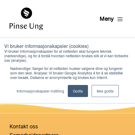
Meny
Vi bruker informasjonskapsler (cookies)
Varme hender
Vi bruker informasjonskapsler for at nettsiden skal fungere teknisk
(nødvendige), og for å forstå hvordan nettsiden brukes slik at vi kan forbedre
oss (analyse).
Nødvendige: Sørger for at nettsiden husker valgene dine og fungerer
PER KRISTIAN LØVE
som den skal. Analyse: Vi bruker Google Analytics 4 for å se statistikk
PUBLISERT
19. APRIL 2021
over besøk. Dataene er anonymiserte og brukes kun internt.
Hvem vi er
Informasjonskapsler instilling
Godta
Ikke godta
Hva vi gjør
Ressurser
Kontakt oss