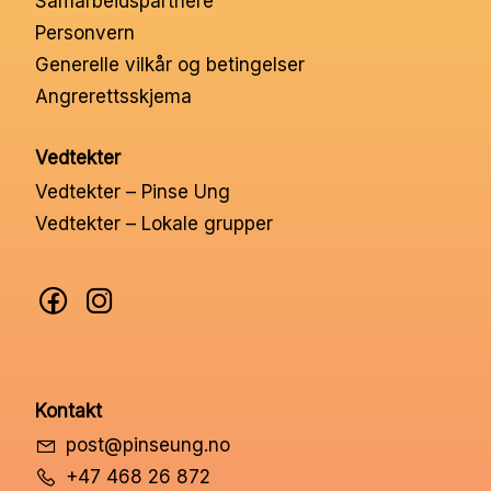
Samarbeidspartnere
Nettbutikk
Personvern
Generelle vilkår og betingelser
Angrerettsskjema
Kontakt oss
Vedtekter
Medlemssystem
Vedtekter – Pinse Ung
Vedtekter – Lokale grupper
Min konto
Kontakt
post@pinseung.no
+47 468 26 872