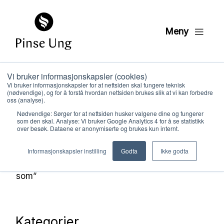
Meny
Vi bruker informasjonskapsler (cookies)
Helt Konge 2 – DVD
Vi bruker informasjonskapsler for at nettsiden skal fungere teknisk
(nødvendige), og for å forstå hvordan nettsiden brukes slik at vi kan forbedre
oss (analyse).
Ressurser
Helt Konge (lisens)
Helt
Nødvendige: Sørger for at nettsiden husker valgene dine og fungerer
som den skal. Analyse: Vi bruker Google Analytics 4 for å se statistikk
Konge 2
Helt Konge 2 – DVD
over besøk. Dataene er anonymiserte og brukes kun internt.
Hvem vi er
Om du ønsker å laste ned videoen kan du
Informasjonskapsler instilling
Godta
Ikke godta
høyreklikke på ønsket video og klikk på “Lagre
Hva vi gjør
som”
Ressurser
Kategorier