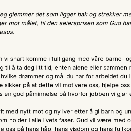
om
 Jeg glemmer det som ligger bak og strekker 
voksne
ger mot målet, til den seiersprisen som Gud har 
Jesus.
an vi snart komme i full gang med våre barne- 
 til å ta deg litt tid, enten alene eller sammen
hvilke drømmer og mål du har for arbeidet du l
 sikker på at dette vil motivere oss, hjelpe oss 
ss en god påminnelse på hvorfor jobben vi gjør er
fylt med nytt mot og ny iver etter å gi barn og
om holder i alle livets faser. Gud vil være med 
lene oss på hans håp, hans visdom og hans full