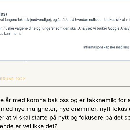
ies)
Kontakt oss
Medlemssystem
Min konto
kal fungere teknisk (nødvendige), og for å forstå hvordan nettsiden brukes slik at vi
n husker valgene dine og fungerer som den skal. Analyse: Vi bruker Google Analytic
s kun internt.
på nytt
Informasjonskapsler instilling
gjør
Ressurser
ag
Støtteordninger
EBRUAR 2022
en ny gruppe
Ressursbank
jipe år med korona bak oss og er takknemlig for at
le med nye muligheter, nye drømmer, nytt fokus
r at vi skal starte på nytt og fokusere på det s
s
ende er vel ikke det?