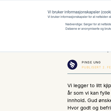
Vi bruker informasjonskapsler (cook
Vi bruker informasjonskapsler for at nettsiden s
Nødvendige: Sørger for at nettside
Dataene er anonymiserte og bruke
Starte 
Hvem vi er
Hva vi 
Kontakt oss
Lokall
PINSE UNG
PUBLISERT
2. F
Kalender
Start 
Gi en gave
Oioioi!
Vi legger to litt k
år som vi kan fyl
Barn
innhold. Gud ønske
Tween
Hvor godt og befri