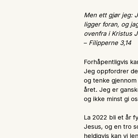
Ungd
Men ett gjør jeg:
Unge 
ligger foran, og ja
ovenfra i Kristus 
Leder
–
Filipperne 3,14
Forhåpentligvis k
Jeg oppfordrer deg
og tenke gjennom 
året. Jeg er ganske
og ikke minst gi o
La 2022 bli et år 
Jesus, og en tro s
heldigvis kan vi 