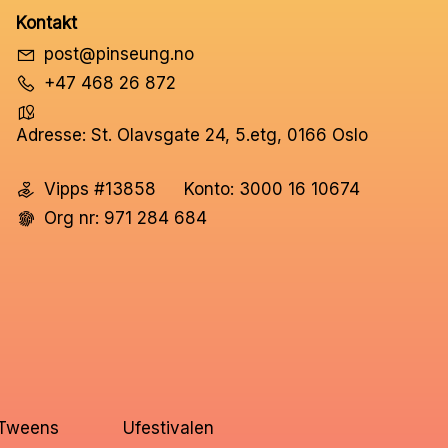
Kontakt
post@pinseung.no
+47 468 26 872
Adresse: St. Olavsgate 24, 5.etg, 0166 Oslo
Vipps #13858
Konto: 3000 16 10674
Org nr: 971 284 684
Tweens
Ufestivalen