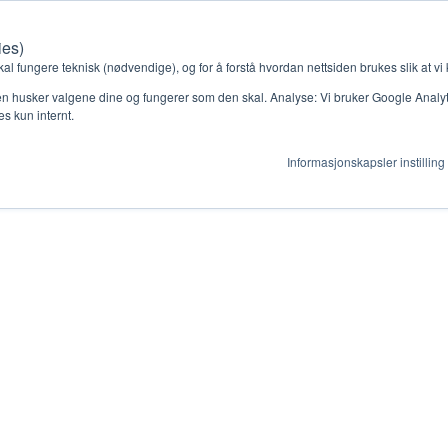
ies)
kal fungere teknisk (nødvendige), og for å forstå hvordan nettsiden brukes slik at vi
SLIDE 15-1 Spørsmå
n husker valgene dine og fungerer som den skal. Analyse: Vi bruker Google Analytic
s kun internt.
Informasjonskapsler instilling