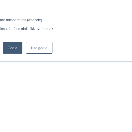
 kan forbedre oss (analyse).
l og utfordring
s 4 for å se statistikk over besøk.
Godta
Ikke godta