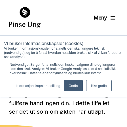
Meny
Vi bruker informasjonskapsler (cookies)
Continue with Vipps
Vi bruker informasjonskapsler for at nettsiden skal fungere teknisk
(nødvendige), og for å forstå hvordan nettsiden brukes slik at vi kan forbedre
page
oss (analyse).
Nødvendige: Sørger for at nettsiden husker valgene dine og fungerer
som den skal. Analyse: Vi bruker Google Analytics 4 for å se statistikk
over besøk. Dataene er anonymiserte og brukes kun internt.
Denne siden brukes når du fortsetter
Hvem vi er
fra Vipps MobilePay, men det kreves en
Informasjonskapsler instilling
Godta
Ikke godta
ytterligere handling for å bekrefte og
Hva vi gjør
fullføre handlingen din. I dette tilfellet
ser det ut som om økten har utløpt.
Ressurser