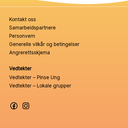
Nettbutikk
Kontakt oss
Kontakt oss
Samarbeidspartnere
Personvern
Medlemssystem
Generelle vilkår og betingelser
Angrerettsskjema
Min konto
Vedtekter
Vedtekter – Pinse Ung
Vedtekter – Lokale grupper