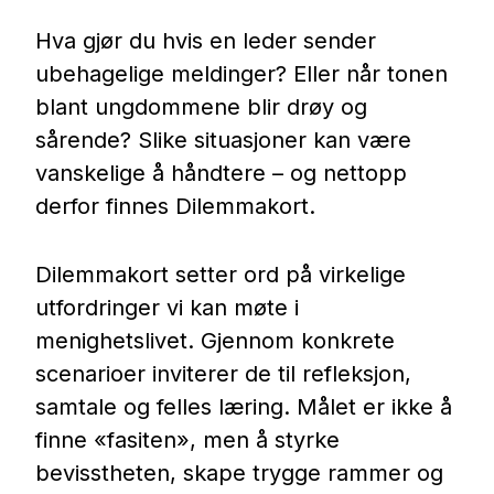
Nettbutikk
Hva gjør du hvis en leder sender
ubehagelige meldinger? Eller når tonen
Kontakt oss
blant ungdommene blir drøy og
sårende? Slike situasjoner kan være
Medlemssystem
vanskelige å håndtere – og nettopp
derfor finnes Dilemmakort.
Min konto
Dilemmakort setter ord på virkelige
utfordringer vi kan møte i
menighetslivet. Gjennom konkrete
scenarioer inviterer de til refleksjon,
samtale og felles læring. Målet er ikke å
finne «fasiten», men å styrke
bevisstheten, skape trygge rammer og