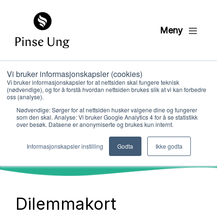
Meny
Vi bruker informasjonskapsler (cookies)
Dilemmakort – Trygge
Vi bruker informasjonskapsler for at nettsiden skal fungere teknisk
(nødvendige), og for å forstå hvordan nettsiden brukes slik at vi kan forbedre
kirker
oss (analyse).
Nødvendige: Sørger for at nettsiden husker valgene dine og fungerer
som den skal. Analyse: Vi bruker Google Analytics 4 for å se statistikk
over besøk. Dataene er anonymiserte og brukes kun internt.
Hvem vi er
Informasjonskapsler instilling
Godta
Ikke godta
Hva vi gjør
Dilemmakort
Ressurser