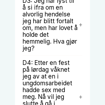
D3: Jeg har lyst til
å si ifra om en
alvorlig hendelse
jeg har blitt fortalt
om, men har lovet å
holde det
hemmelig. Hva gjør
jeg?
D4: Etter en fest
på lørdag våknet
jeg av at en i
ungdomsarbeidet
hadde sex med
meg. Nå vil jeg
slutte å gå i