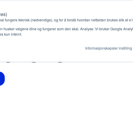
ies)
Kontakt oss
Medlemssystem
Min konto
kal fungere teknisk (nødvendige), og for å forstå hvordan nettsiden brukes slik at vi
n husker valgene dine og fungerer som den skal. Analyse: Vi bruker Google Analytic
s kun internt.
ng tilgang
Informasjonskapsler instilling
gjør
Ressurser
ag
Støtteordninger
en ny gruppe
Ressursbank
s