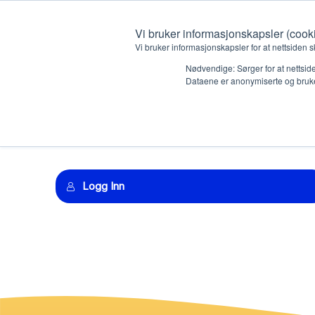
Vi bruker informasjonskapsler (cook
Vi bruker informasjonskapsler for at nettsiden s
Nødvendige: Sørger for at nettside
Dataene er anonymiserte og bruke
Oversikt e-læri
Hvem vi er
Hva vi 
Kontakt oss
Lokall
Logg Inn
Kalender
Start 
Gi en gave
Oioioi!
Barn
Tween