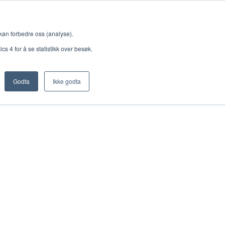
Meny
 kan forbedre oss (analyse).
s 4 for å se statistikk over besøk.
Godta
Ikke godta
Nettbutikk
Lisenser
Singback
Royal Rangers
Bøker og hefter
Hermon