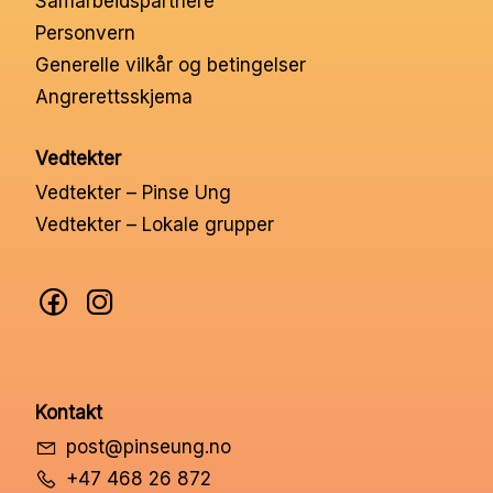
Samarbeidspartnere
Nettbutikk
Personvern
Generelle vilkår og betingelser
Angrerettsskjema
Kontakt oss
Vedtekter
Medlemssystem
Vedtekter – Pinse Ung
Vedtekter – Lokale grupper
Min konto
Kontakt
post@pinseung.no
+47 468 26 872