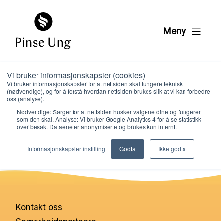
Meny
Vi bruker informasjonskapsler (cookies)
Kamilla Minde
Vi bruker informasjonskapsler for at nettsiden skal fungere teknisk
(nødvendige), og for å forstå hvordan nettsiden brukes slik at vi kan forbedre
oss (analyse).
Nødvendige: Sørger for at nettsiden husker valgene dine og fungerer
PER KRISTIAN LØVE
som den skal. Analyse: Vi bruker Google Analytics 4 for å se statistikk
PUBLISERT
5. SEPTEMBER 2024
over besøk. Dataene er anonymiserte og brukes kun internt.
Hvem vi er
Informasjonskapsler instilling
Godta
Ikke godta
Hva vi gjør
Ressurser
Kontakt oss