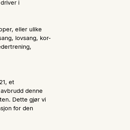
driver i
er, eller ulike
sang, lovsang, kor-
edertrening,
21, et
r avbrudd denne
ten. Dette gjør vi
asjon for den