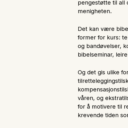
pengestøtte til al
Ungd
menigheten.
Unge 
Det kan være bibe
Leder
former for kurs: t
og bandøvelser, ko
bibelseminar, leire
Og det gis ulike fo
tilretteleggingstil
kompensasjonstils
våren, og ekstratil
for å motivere til
krevende tiden so