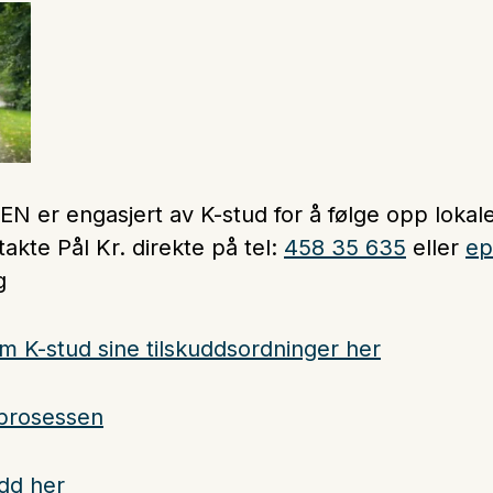
SEN
er engasjert av K-stud for å følge opp loka
akte Pål Kr. direkte på tel:
458 35 635
eller
ep
g
m K-stud sine tilskuddsordninger her
eprosessen
udd her