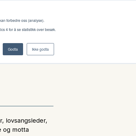
Meny
 kan forbedre oss (analyse).
s 4 for å se statistikk over besøk.
e
Godta
Ikke godta
Nettbutikk
Lisenser
Singback
Royal Rangers
Bøker og hefter
r, lovsangsleder,
ke og motta
Hermon