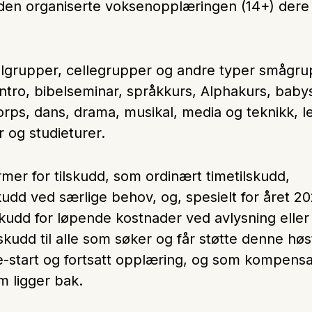
l den organiserte voksenopplæringen (14+) dere 
om
voksne
lgrupper, cellegrupper og andre typer smågrupp
entro, bibelseminar, språkkurs, Alphakurs, baby
rps, dans, drama, musikal, media og teknikk, l
r og studieturer.
rmer for tilskudd, som ordinært timetilskudd,
skudd ved særlige behov, og, spesielt for året 20
kudd for løpende kostnader ved avlysning elle
skudd til alle som søker og får støtte denne høs
 re-start og fortsatt opplæring, og som kompens
m ligger bak.