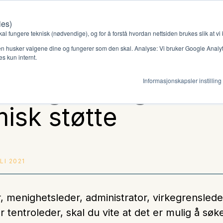
ies)
Kontakt oss
Medlemssystem
Min konto
kal fungere teknisk (nødvendige), og for å forstå hvordan nettsiden brukes slik at vi
n husker valgene dine og fungerer som den skal. Analyse: Vi bruker Google Analytic
s kun internt.
 kan gi menigheten
Informasjonskapsler instilling
gjør
Ressurser
isk støtte
ag
Støtteordninger
en ny gruppe
Ressursbank
ULI 2021
, menighetsleder, administrator, virkegrenslede
 tentroleder, skal du vite at det er mulig å sø
s