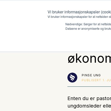
Vi bruker informasjonskapsler (cook
Vi bruker informasjonskapsler for at nettsiden s
Nødvendige: Sørger for at nettside
Dataene er anonymiserte og bruke
K-stud
Hvem vi er
Hva vi 
økonom
Kontakt oss
Lokall
Kalender
Start 
PINSE UNG
PUBLISERT
1. J
Gi en gave
Oioioi!
Barn
Enten du er pastor
ungdomsleder eller
Tween