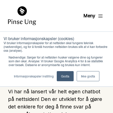
Meny
Vi bruker informasjonskapsler (cookies)
Møt vår nye chatbot –
Vi bruker informasjonskapsler for at nettsiden skal fungere teknisk
(nødvendige), og for å forstå hvordan nettsiden brukes slik at vi kan forbedre
din digitale hjelper!
oss (analyse).
Nødvendige: Sørger for at nettsiden husker valgene dine og fungerer
som den skal. Analyse: Vi bruker Google Analytics 4 for å se statistikk
over besøk. Dataene er anonymiserte og brukes kun internt.
PINSE UNG
Hvem vi er
PUBLISERT
5. FEBRUAR 2025
Informasjonskapsler instilling
Godta
Ikke godta
Hva vi gjør
Vi har nå lansert vår helt egen chatbot
på nettsiden! Den er utviklet for å gjøre
Ressurser
det enklere for deg å finne svar på