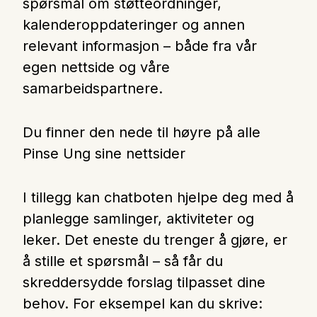
spørsmål om støtteordninger,
Nettbutikk
kalenderoppdateringer og annen
relevant informasjon – både fra vår
Kontakt oss
egen nettside og våre
samarbeidspartnere.
Medlemssystem
Du finner den nede til høyre på alle
Pinse Ung sine nettsider
Min konto
I tillegg kan chatboten hjelpe deg med å
planlegge samlinger, aktiviteter og
leker. Det eneste du trenger å gjøre, er
å stille et spørsmål – så får du
skreddersydde forslag tilpasset dine
behov. For eksempel kan du skrive: