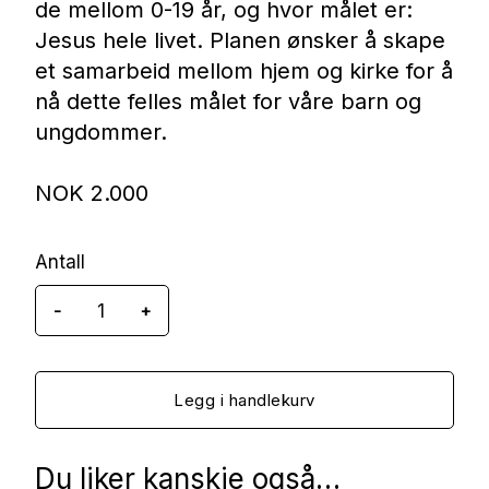
de mellom 0-19 år, og hvor målet er:
Jesus hele livet. Planen ønsker å skape
et samarbeid mellom hjem og kirke for å
nå dette felles målet for våre barn og
ungdommer.
NOK
2.000
Antall
-
+
Jesus
Hele
Livet
Legg i handlekurv
2025/2026
antall
Du liker kanskje også…