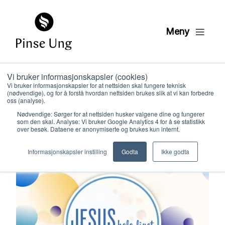
Meny
Butikk
/
Lisenser
/
Jesus Hele Livet 2025/2026
Vi bruker informasjonskapsler (cookies)
Vi bruker informasjonskapsler for at nettsiden skal fungere teknisk
(nødvendige), og for å forstå hvordan nettsiden brukes slik at vi kan forbedre
oss (analyse).
Nødvendige: Sørger for at nettsiden husker valgene dine og fungerer
som den skal. Analyse: Vi bruker Google Analytics 4 for å se statistikk
over besøk. Dataene er anonymiserte og brukes kun internt.
Hvem vi er
Informasjonskapsler instilling
Godta
Ikke godta
Hva vi gjør
Ressurser