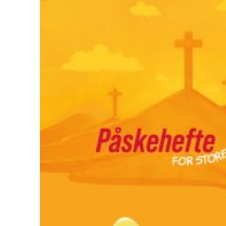
Ungd
Unge 
Leder