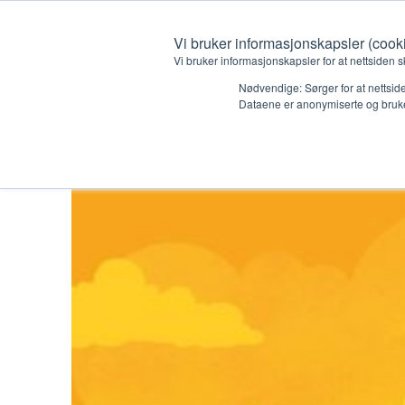
Vi bruker informasjonskapsler (cook
Vi bruker informasjonskapsler for at nettsiden s
Nødvendige: Sørger for at nettside
Dataene er anonymiserte og bruke
LISE
Butikk
/
Bøker og hefter
/
Påskeheftet 2026
Hvem vi er
Hva vi 
Kontakt oss
Lokall
Kalender
Start 
Gi en gave
Oioioi!
Barn
Tween