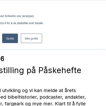
Meny
 kan forbedre oss (analyse).
s 4 for å se statistikk over besøk.
LOVSANG FOR TWEENS
MERCH
HERMON FORLAG
Godta
Ikke godta
Nettbutikk
Lisenser
26
tilling på Påskehefte
Singback
Royal Rangers
 utvikling og vi kan melde at årets
Bøker og hefter
med bibelhistorier, podcaster, andakter,
Hermon
er, fargeark og mye mer. Klart til å fylle