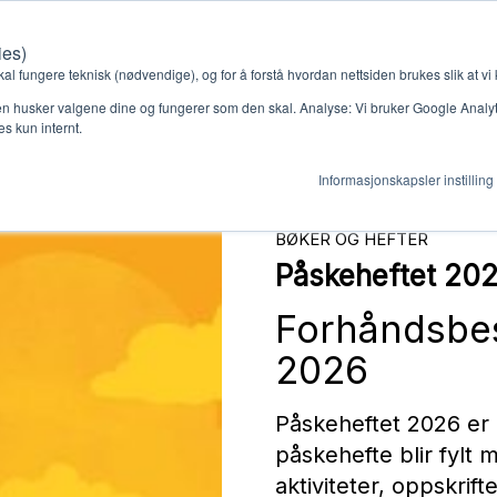
ies)
Kontakt oss
Medlemssystem
Min konto
kal fungere teknisk (nødvendige), og for å forstå hvordan nettsiden brukes slik at vi
n husker valgene dine og fungerer som den skal. Analyse: Vi bruker Google Analytic
s kun internt.
NSER
ROYAL RANGERS
BØKER OG HEFTER
LOVSANG FOR BARN
Informasjonskapsler instilling
gjør
Ressurser
BØKER OG HEFTER
ag
Støtteordninger
Påskeheftet 20
Forhåndsbes
en ny gruppe
Ressursbank
2026
Påskeheftet 2026 er i
påskehefte blir fylt 
s
aktiviteter, oppskrift