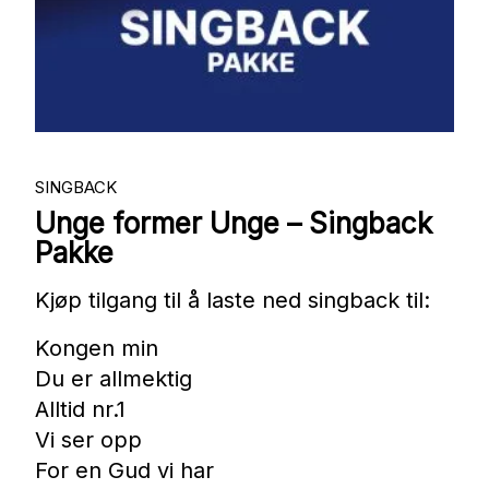
Nettbutikk
Kontakt oss
Medlemssystem
SINGBACK
Unge former Unge – Singback
Min konto
Pakke
Kjøp tilgang til å laste ned singback til:
Kongen min
Du er allmektig
Alltid nr.1
Vi ser opp
For en Gud vi har