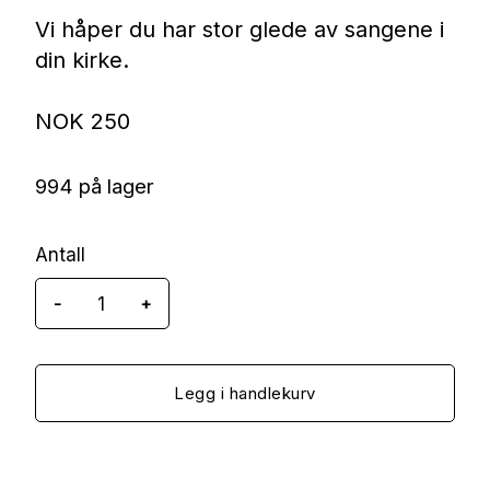
Vi håper du har stor glede av sangene i
din kirke.
NOK
250
994 på lager
Antall
-
+
Unge
former
Unge
Legg i handlekurv
-
Singback
Pakke