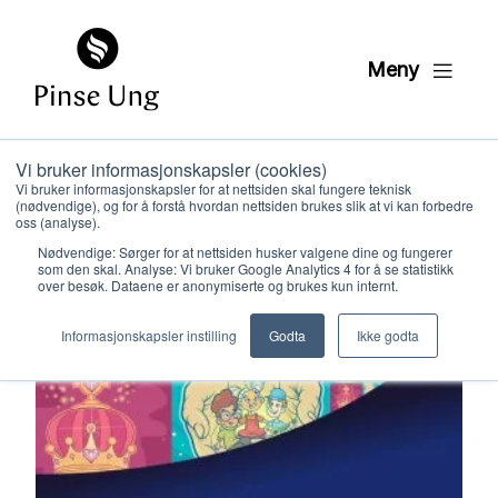
Meny
Butikk
/
Singback
/
Unge former Unge – Singback
Vi bruker informasjonskapsler (cookies)
Pakke
Vi bruker informasjonskapsler for at nettsiden skal fungere teknisk
(nødvendige), og for å forstå hvordan nettsiden brukes slik at vi kan forbedre
oss (analyse).
Nødvendige: Sørger for at nettsiden husker valgene dine og fungerer
som den skal. Analyse: Vi bruker Google Analytics 4 for å se statistikk
over besøk. Dataene er anonymiserte og brukes kun internt.
Hvem vi er
Informasjonskapsler instilling
Godta
Ikke godta
Hva vi gjør
Ressurser