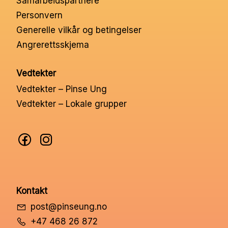
Samarbeidspartnere
Nettbutikk
Personvern
Generelle vilkår og betingelser
Angrerettsskjema
Kontakt oss
Vedtekter
Medlemssystem
Vedtekter – Pinse Ung
Vedtekter – Lokale grupper
Min konto
Kontakt
post@pinseung.no
+47 468 26 872