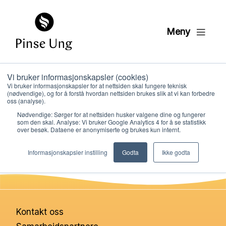
Meny
Vi bruker informasjonskapsler (cookies)
05 Taushetserklaering
Vi bruker informasjonskapsler for at nettsiden skal fungere teknisk
(nødvendige), og for å forstå hvordan nettsiden brukes slik at vi kan forbedre
oss (analyse).
Nødvendige: Sørger for at nettsiden husker valgene dine og fungerer
PER KRISTIAN LØVE
som den skal. Analyse: Vi bruker Google Analytics 4 for å se statistikk
PUBLISERT
16. OKTOBER 2024
over besøk. Dataene er anonymiserte og brukes kun internt.
Hvem vi er
Informasjonskapsler instilling
Godta
Ikke godta
Hva vi gjør
Ressurser
Kontakt oss