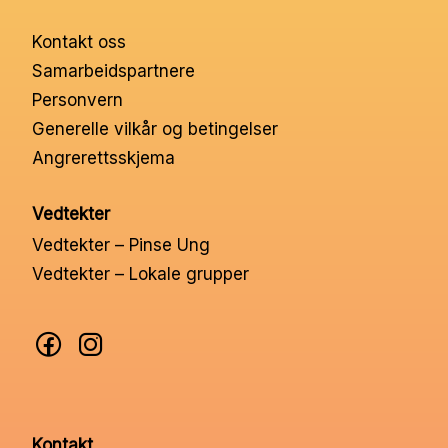
Nettbutikk
Kontakt oss
Samarbeidspartnere
Kontakt oss
Personvern
Generelle vilkår og betingelser
Medlemssystem
Angrerettsskjema
Vedtekter
Min konto
Vedtekter – Pinse Ung
Vedtekter – Lokale grupper
Kontakt