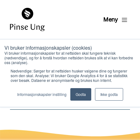
Meny
Vi bruker informasjonskapsler (cookies)
07 Veileder for
Vi bruker informasjonskapsler for at nettsiden skal fungere teknisk
(nødvendige), og for å forstå hvordan nettsiden brukes slik at vi kan forbedre
varslingssaker i
oss (analyse).
Nødvendige: Sørger for at nettsiden husker valgene dine og fungerer
menighetene
som den skal. Analyse: Vi bruker Google Analytics 4 for å se statistikk
over besøk. Dataene er anonymiserte og brukes kun internt.
Hvem vi er
Informasjonskapsler instilling
Godta
Ikke godta
PER KRISTIAN LØVE
PUBLISERT
16. OKTOBER 2024
Hva vi gjør
Ressurser