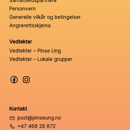
Samarbeidspartnere
Nettbutikk
Personvern
Generelle vilkår og betingelser
Angrerettsskjema
Kontakt oss
Vedtekter
Medlemssystem
Vedtekter – Pinse Ung
Vedtekter – Lokale grupper
Min konto
Kontakt
post@pinseung.no
+47 468 26 872