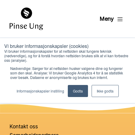
Meny
Vi bruker informasjonskapsler (cookies)
Pinse kort 11
Vi bruker informasjonskapsler for at nettsiden skal fungere teknisk
(nødvendige), og for å forstå hvordan nettsiden brukes slik at vi kan forbedre
oss (analyse).
Nødvendige: Sørger for at nettsiden husker valgene dine og fungerer
PER KRISTIAN LØVE
som den skal. Analyse: Vi bruker Google Analytics 4 for å se statistikk
PUBLISERT
20. JANUAR 2021
over besøk. Dataene er anonymiserte og brukes kun internt.
Hvem vi er
Informasjonskapsler instilling
Godta
Ikke godta
Hva vi gjør
Ressurser
Kontakt oss