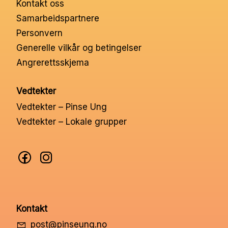
Kontakt oss
Nettbutikk
Samarbeidspartnere
Personvern
Kontakt oss
Generelle vilkår og betingelser
Angrerettsskjema
Medlemssystem
Vedtekter
Vedtekter – Pinse Ung
Min konto
Vedtekter – Lokale grupper
Kontakt
post@pinseung.no