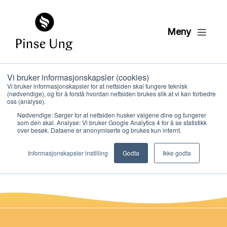
Meny
Vi bruker informasjonskapsler (cookies)
2 La navnet ditt
Vi bruker informasjonskapsler for at nettsiden skal fungere teknisk
(nødvendige), og for å forstå hvordan nettsiden brukes slik at vi kan forbedre
helliges
oss (analyse).
Nødvendige: Sørger for at nettsiden husker valgene dine og fungerer
som den skal. Analyse: Vi bruker Google Analytics 4 for å se statistikk
over besøk. Dataene er anonymiserte og brukes kun internt.
PER KRISTIAN LØVE
Hvem vi er
PUBLISERT
20. JANUAR 2021
Informasjonskapsler instilling
Godta
Ikke godta
Hva vi gjør
Ressurser