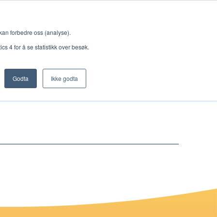
Meny
 kan forbedre oss (analyse).
s 4 for å se statistikk over besøk.
Godta
Ikke godta
Nettbutikk
Lisenser
Singback
Royal Rangers
Bøker og hefter
Hermon