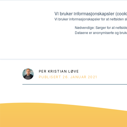
Vi bruker informasjonskapsler (cook
Vi bruker informasjonskapsler for at nettsiden s
Nødvendige: Sørger for at nettside
Dataene er anonymiserte og bruke
ANDAKT 20
Hvem vi er
Hva vi 
Kontakt oss
Lokall
PER KRISTIAN LØVE
PUBLISERT
26. JANUAR 2021
Kalender
Start 
Gi en gave
Oioioi!
Barn
Tween