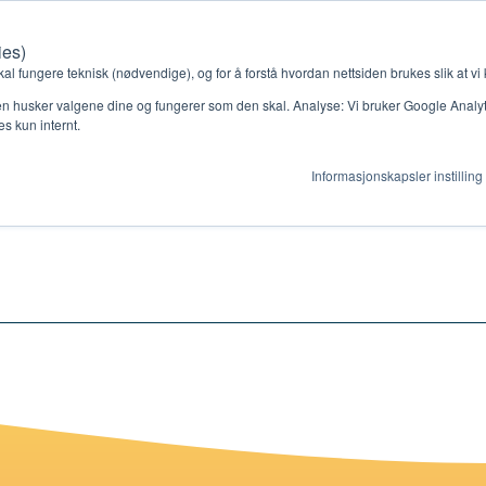
ies)
Kontakt oss
Medlemssystem
Min konto
kal fungere teknisk (nødvendige), og for å forstå hvordan nettsiden brukes slik at vi
n husker valgene dine og fungerer som den skal. Analyse: Vi bruker Google Analytic
s kun internt.
Informasjonskapsler instilling
gjør
Ressurser
ag
Støtteordninger
en ny gruppe
Ressursbank
s