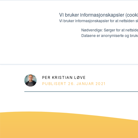
Vi bruker informasjonskapsler (cook
Vi bruker informasjonskapsler for at nettsiden s
Nødvendige: Sørger for at nettside
Dataene er anonymiserte og bruke
ANDAKT 8
Hvem vi er
Hva vi 
Kontakt oss
Lokall
PER KRISTIAN LØVE
PUBLISERT
26. JANUAR 2021
Kalender
Start 
Gi en gave
Oioioi!
Barn
Tween