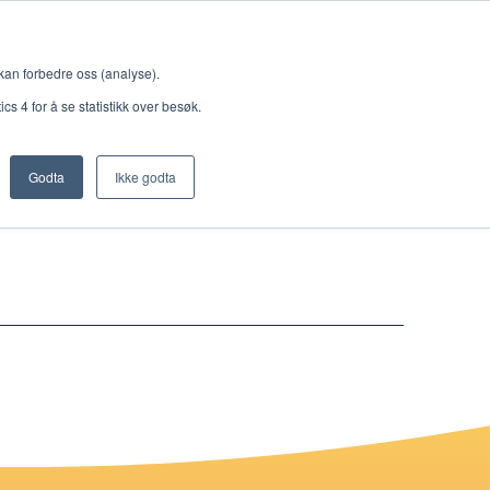
Meny
 kan forbedre oss (analyse).
s 4 for å se statistikk over besøk.
Godta
Ikke godta
Nettbutikk
Lisenser
Singback
Royal Rangers
Bøker og hefter
Hermon