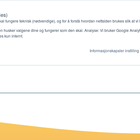
ies)
Kontakt oss
Medlemssystem
Min konto
kal fungere teknisk (nødvendige), og for å forstå hvordan nettsiden brukes slik at vi
n husker valgene dine og fungerer som den skal. Analyse: Vi bruker Google Analytic
s kun internt.
Informasjonskapsler instilling
gjør
Ressurser
ag
Støtteordninger
en ny gruppe
Ressursbank
s