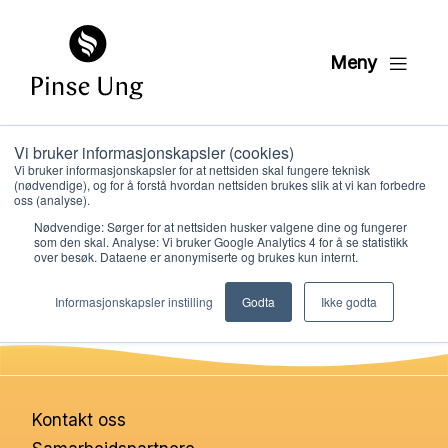
Meny
Vi bruker informasjonskapsler (cookies)
Avslutning
Vi bruker informasjonskapsler for at nettsiden skal fungere teknisk
(nødvendige), og for å forstå hvordan nettsiden brukes slik at vi kan forbedre
oss (analyse).
Nødvendige: Sørger for at nettsiden husker valgene dine og fungerer
PER KRISTIAN LØVE
som den skal. Analyse: Vi bruker Google Analytics 4 for å se statistikk
PUBLISERT
26. JANUAR 2021
over besøk. Dataene er anonymiserte og brukes kun internt.
Hvem vi er
Informasjonskapsler instilling
Godta
Ikke godta
Hva vi gjør
Ressurser
Kontakt oss