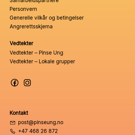
Samarbeidspartnere
Nettbutikk
Personvern
Generelle vilkår og betingelser
Angrerettsskjema
Kontakt oss
Vedtekter
Medlemssystem
Vedtekter – Pinse Ung
Vedtekter – Lokale grupper
Min konto
Kontakt
post@pinseung.no
+47 468 26 872