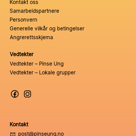
Kontakt oss
Nettbutikk
Samarbeidspartnere
Personvern
Kontakt oss
Generelle vilkår og betingelser
Angrerettsskjema
Medlemssystem
Vedtekter
Vedtekter – Pinse Ung
Min konto
Vedtekter – Lokale grupper
Kontakt
post@pinseung.no