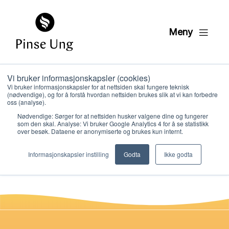
Meny
Vi bruker informasjonskapsler (cookies)
Barnevelsignelse
Vi bruker informasjonskapsler for at nettsiden skal fungere teknisk
(nødvendige), og for å forstå hvordan nettsiden brukes slik at vi kan forbedre
program
oss (analyse).
Nødvendige: Sørger for at nettsiden husker valgene dine og fungerer
som den skal. Analyse: Vi bruker Google Analytics 4 for å se statistikk
over besøk. Dataene er anonymiserte og brukes kun internt.
PER KRISTIAN LØVE
Hvem vi er
PUBLISERT
23. JANUAR 2024
Informasjonskapsler instilling
Godta
Ikke godta
Hva vi gjør
Ressurser