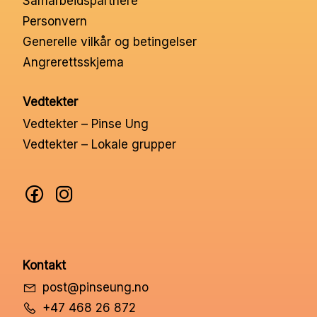
Samarbeidspartnere
Nettbutikk
Personvern
Generelle vilkår og betingelser
Angrerettsskjema
Kontakt oss
Vedtekter
Medlemssystem
Vedtekter – Pinse Ung
Vedtekter – Lokale grupper
Min konto
Kontakt
post@pinseung.no
+47 468 26 872