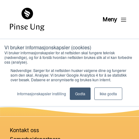
Meny
Vi bruker informasjonskapsler (cookies)
Bønnefadder
Vi bruker informasjonskapsler for at nettsiden skal fungere teknisk
(nødvendige), og for å forstå hvordan nettsiden brukes slik at vi kan forbedre
oss (analyse).
Nødvendige: Sørger for at nettsiden husker valgene dine og fungerer
PER KRISTIAN LØVE
som den skal. Analyse: Vi bruker Google Analytics 4 for å se statistikk
PUBLISERT
23. JANUAR 2024
over besøk. Dataene er anonymiserte og brukes kun internt.
Hvem vi er
Informasjonskapsler instilling
Godta
Ikke godta
Hva vi gjør
Ressurser
Kontakt oss