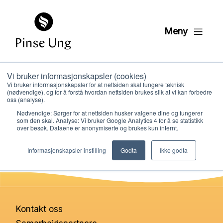
Meny
Vi bruker informasjonskapsler (cookies)
Egenmelding
Vi bruker informasjonskapsler for at nettsiden skal fungere teknisk
(nødvendige), og for å forstå hvordan nettsiden brukes slik at vi kan forbedre
oss (analyse).
Nødvendige: Sørger for at nettsiden husker valgene dine og fungerer
PER KRISTIAN LØVE
som den skal. Analyse: Vi bruker Google Analytics 4 for å se statistikk
PUBLISERT
2. SEPTEMBER 2024
over besøk. Dataene er anonymiserte og brukes kun internt.
Hvem vi er
Informasjonskapsler instilling
Godta
Ikke godta
Hva vi gjør
Ressurser
Kontakt oss