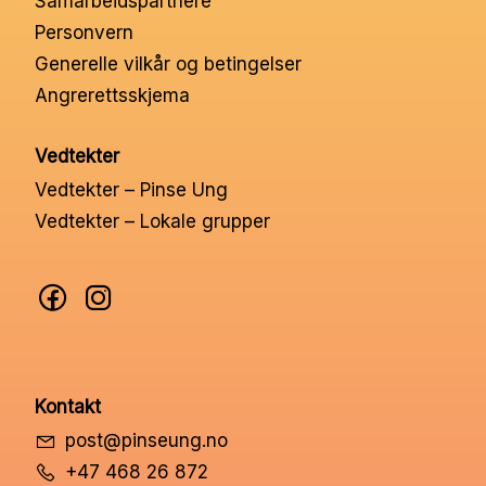
Samarbeidspartnere
Nettbutikk
Personvern
Generelle vilkår og betingelser
Angrerettsskjema
Kontakt oss
Vedtekter
Medlemssystem
Vedtekter – Pinse Ung
Vedtekter – Lokale grupper
Min konto
Kontakt
post@pinseung.no
+47 468 26 872