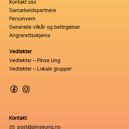
Kontakt oss
Nettbutikk
Samarbeidspartnere
Personvern
Kontakt oss
Generelle vilkår og betingelser
Angrerettsskjema
Medlemssystem
Vedtekter
Vedtekter – Pinse Ung
Min konto
Vedtekter – Lokale grupper
Kontakt
post@pinseung.no