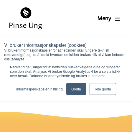
Meny
Vi bruker informasjonskapsler (cookies)
Førstehjelp 01
Vi bruker informasjonskapsler for at nettsiden skal fungere teknisk
(nødvendige), og for å forstå hvordan nettsiden brukes slik at vi kan forbedre
OPPDAGER semester 3
oss (analyse).
Nødvendige: Sørger for at nettsiden husker valgene dine og fungerer
som den skal. Analyse: Vi bruker Google Analytics 4 for å se statistikk
over besøk. Dataene er anonymiserte og brukes kun internt.
PER KRISTIAN LØVE
Hvem vi er
PUBLISERT
26. JANUAR 2021
Informasjonskapsler instilling
Godta
Ikke godta
Hva vi gjør
Ressurser