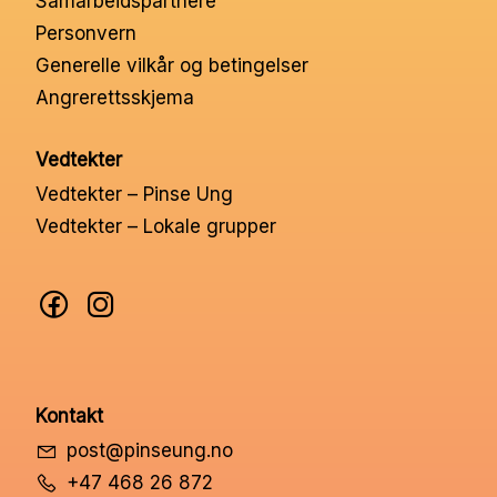
Samarbeidspartnere
Nettbutikk
Personvern
Generelle vilkår og betingelser
Angrerettsskjema
Kontakt oss
Vedtekter
Medlemssystem
Vedtekter – Pinse Ung
Vedtekter – Lokale grupper
Min konto
Kontakt
post@pinseung.no
+47 468 26 872