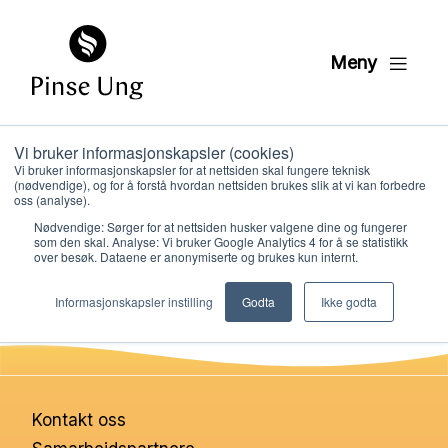
Meny
Vi bruker informasjonskapsler (cookies)
Hellighet
Vi bruker informasjonskapsler for at nettsiden skal fungere teknisk
(nødvendige), og for å forstå hvordan nettsiden brukes slik at vi kan forbedre
oss (analyse).
Nødvendige: Sørger for at nettsiden husker valgene dine og fungerer
PER KRISTIAN LØVE
som den skal. Analyse: Vi bruker Google Analytics 4 for å se statistikk
PUBLISERT
10. JUNI 2024
over besøk. Dataene er anonymiserte og brukes kun internt.
Hvem vi er
Informasjonskapsler instilling
Godta
Ikke godta
Hva vi gjør
Ressurser
Kontakt oss