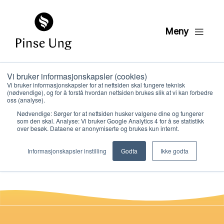
Meny
Vi bruker informasjonskapsler (cookies)
HK 5 og HK 6 playback
Vi bruker informasjonskapsler for at nettsiden skal fungere teknisk
(nødvendige), og for å forstå hvordan nettsiden brukes slik at vi kan forbedre
dukketeater 11
oss (analyse).
Nødvendige: Sørger for at nettsiden husker valgene dine og fungerer
som den skal. Analyse: Vi bruker Google Analytics 4 for å se statistikk
over besøk. Dataene er anonymiserte og brukes kun internt.
PER KRISTIAN LØVE
Hvem vi er
PUBLISERT
20. JANUAR 2021
Informasjonskapsler instilling
Godta
Ikke godta
Hva vi gjør
Ressurser