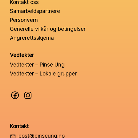
Kontakt oss
Nettbutikk
Samarbeidspartnere
Personvern
Kontakt oss
Generelle vilkår og betingelser
Angrerettsskjema
Medlemssystem
Vedtekter
Vedtekter – Pinse Ung
Min konto
Vedtekter – Lokale grupper
Kontakt
post@pinseung.no