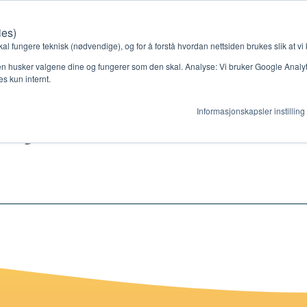
ies)
Kontakt oss
Medlemssystem
Min konto
kal fungere teknisk (nødvendige), og for å forstå hvordan nettsiden brukes slik at vi
n husker valgene dine og fungerer som den skal. Analyse: Vi bruker Google Analytic
s kun internt.
layback dukketeate
Informasjonskapsler instilling
gjør
Ressurser
ag
Støtteordninger
en ny gruppe
Ressursbank
s