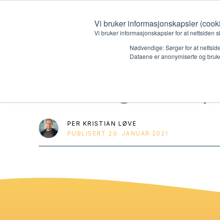
Vi bruker informasjonskapsler (cook
Vi bruker informasjonskapsler for at nettsiden s
Nødvendige: Sørger for at nettside
Dataene er anonymiserte og bruke
HK 5 og HK 6 p
Hvem vi er
Hva vi 
Kontakt oss
Lokall
PER KRISTIAN LØVE
PUBLISERT
20. JANUAR 2021
Kalender
Start 
Gi en gave
Oioioi!
Barn
Tween