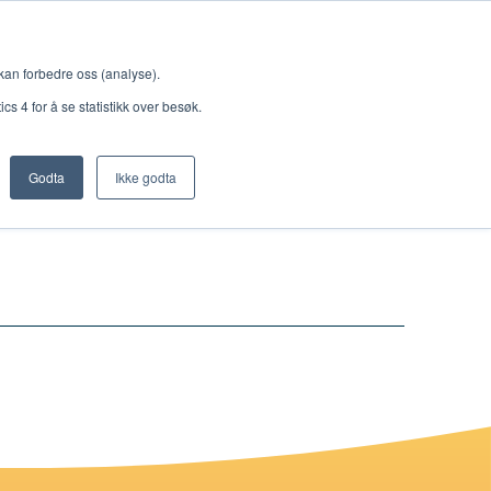
Meny
 kan forbedre oss (analyse).
s 4 for å se statistikk over besøk.
r 8
Godta
Ikke godta
Nettbutikk
Lisenser
Singback
Royal Rangers
Bøker og hefter
Hermon