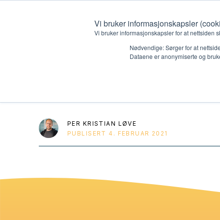
Vi bruker informasjonskapsler (cook
Vi bruker informasjonskapsler for at nettsiden s
Nødvendige: Sørger for at nettside
Dataene er anonymiserte og bruke
HK1 DVD dukket
Hvem vi er
Hva vi 
Kontakt oss
Lokall
PER KRISTIAN LØVE
PUBLISERT
4. FEBRUAR 2021
Kalender
Start 
Gi en gave
Oioioi!
Barn
Tween