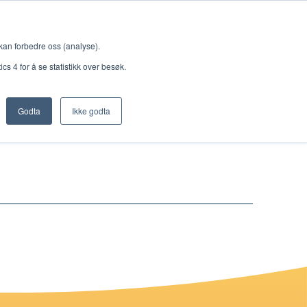
Meny
 kan forbedre oss (analyse).
s 4 for å se statistikk over besøk.
Godta
Ikke godta
Nettbutikk
Lisenser
Singback
Royal Rangers
Bøker og hefter
Hermon