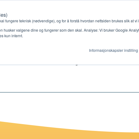
ies)
Kontakt oss
Medlemssystem
Min konto
kal fungere teknisk (nødvendige), og for å forstå hvordan nettsiden brukes slik at vi
n husker valgene dine og fungerer som den skal. Analyse: Vi bruker Google Analytic
s kun internt.
eater leksjon 8
Informasjonskapsler instilling
gjør
Ressurser
ag
Støtteordninger
en ny gruppe
Ressursbank
s