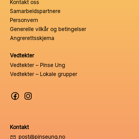
Kontakt oss
Nettbutikk
Samarbeidspartnere
Personvern
Kontakt oss
Generelle vilkår og betingelser
Angrerettsskjema
Medlemssystem
Vedtekter
Vedtekter – Pinse Ung
Min konto
Vedtekter – Lokale grupper
Kontakt
post@pinseung.no