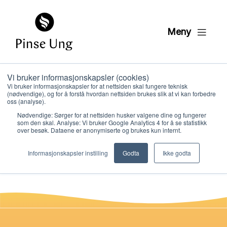
Meny
Vi bruker informasjonskapsler (cookies)
HK2 DVD drama
Vi bruker informasjonskapsler for at nettsiden skal fungere teknisk
(nødvendige), og for å forstå hvordan nettsiden brukes slik at vi kan forbedre
leksjon 5
oss (analyse).
Nødvendige: Sørger for at nettsiden husker valgene dine og fungerer
som den skal. Analyse: Vi bruker Google Analytics 4 for å se statistikk
over besøk. Dataene er anonymiserte og brukes kun internt.
PER KRISTIAN LØVE
Hvem vi er
PUBLISERT
4. FEBRUAR 2021
Informasjonskapsler instilling
Godta
Ikke godta
Hva vi gjør
Ressurser