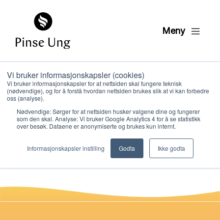
Meny
Vi bruker informasjonskapsler (cookies)
HK3 DVD drama
Vi bruker informasjonskapsler for at nettsiden skal fungere teknisk
(nødvendige), og for å forstå hvordan nettsiden brukes slik at vi kan forbedre
leksjon 11
oss (analyse).
Nødvendige: Sørger for at nettsiden husker valgene dine og fungerer
som den skal. Analyse: Vi bruker Google Analytics 4 for å se statistikk
over besøk. Dataene er anonymiserte og brukes kun internt.
PER KRISTIAN LØVE
Hvem vi er
PUBLISERT
4. FEBRUAR 2021
Informasjonskapsler instilling
Godta
Ikke godta
Hva vi gjør
Ressurser