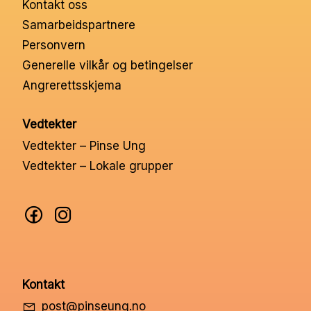
Kontakt oss
Nettbutikk
Samarbeidspartnere
Personvern
Kontakt oss
Generelle vilkår og betingelser
Angrerettsskjema
Medlemssystem
Vedtekter
Vedtekter – Pinse Ung
Min konto
Vedtekter – Lokale grupper
Kontakt
post@pinseung.no