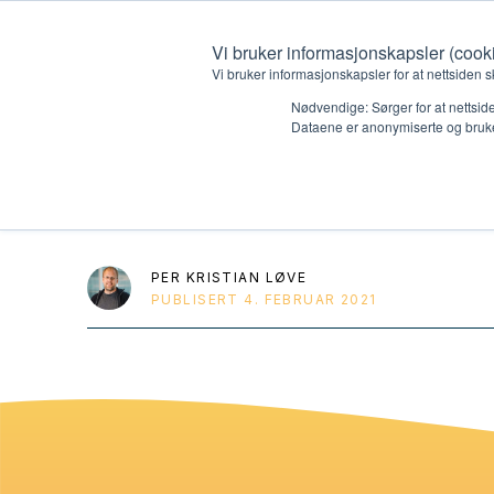
Vi bruker informasjonskapsler (cook
Vi bruker informasjonskapsler for at nettsiden s
Nødvendige: Sørger for at nettside
Dataene er anonymiserte og bruke
HK3 DVD dukket
Hvem vi er
Hva vi 
Kontakt oss
Lokall
PER KRISTIAN LØVE
PUBLISERT
4. FEBRUAR 2021
Kalender
Start 
Gi en gave
Oioioi!
Barn
Tween