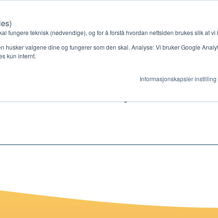
ies)
Kontakt oss
Medlemssystem
Min konto
kal fungere teknisk (nødvendige), og for å forstå hvordan nettsiden brukes slik at vi
n husker valgene dine og fungerer som den skal. Analyse: Vi bruker Google Analytic
s kun internt.
eater leksjon 6
Informasjonskapsler instilling
gjør
Ressurser
ag
Støtteordninger
en ny gruppe
Ressursbank
s