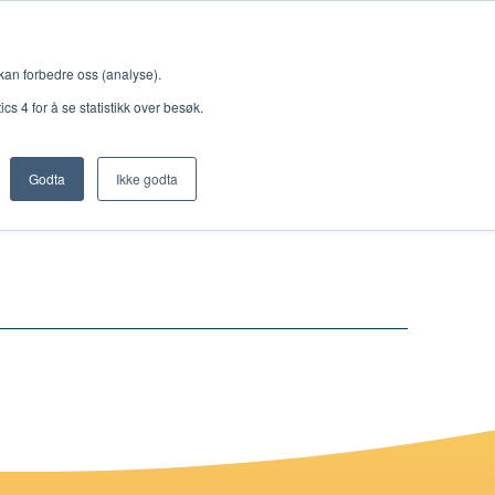
Meny
 kan forbedre oss (analyse).
s 4 for å se statistikk over besøk.
Godta
Ikke godta
Nettbutikk
Lisenser
Singback
Royal Rangers
Bøker og hefter
Hermon