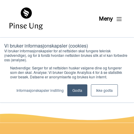
Meny
Vi bruker informasjonskapsler (cookies)
HK3 DVD dukketeater
Vi bruker informasjonskapsler for at nettsiden skal fungere teknisk
(nødvendige), og for å forstå hvordan nettsiden brukes slik at vi kan forbedre
leksjon 7
oss (analyse).
Nødvendige: Sørger for at nettsiden husker valgene dine og fungerer
som den skal. Analyse: Vi bruker Google Analytics 4 for å se statistikk
over besøk. Dataene er anonymiserte og brukes kun internt.
PER KRISTIAN LØVE
Hvem vi er
PUBLISERT
4. FEBRUAR 2021
Informasjonskapsler instilling
Godta
Ikke godta
Hva vi gjør
Ressurser