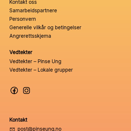
Kontakt oss
Nettbutikk
Samarbeidspartnere
Personvern
Kontakt oss
Generelle vilkår og betingelser
Angrerettsskjema
Medlemssystem
Vedtekter
Vedtekter – Pinse Ung
Min konto
Vedtekter – Lokale grupper
Kontakt
post@pinseung.no