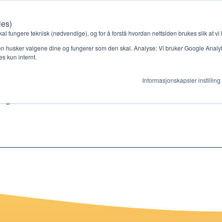
ies)
Kontakt oss
Medlemssystem
Min konto
kal fungere teknisk (nødvendige), og for å forstå hvordan nettsiden brukes slik at vi
n husker valgene dine og fungerer som den skal. Analyse: Vi bruker Google Analytic
s kun internt.
ayback 2
Informasjonskapsler instilling
gjør
Ressurser
ag
Støtteordninger
en ny gruppe
Ressursbank
s