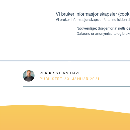
Vi bruker informasjonskapsler (cook
Vi bruker informasjonskapsler for at nettsiden s
Nødvendige: Sørger for at nettside
Dataene er anonymiserte og bruke
HK3 og HK4 Pl
Hvem vi er
Hva vi 
Kontakt oss
Lokall
PER KRISTIAN LØVE
PUBLISERT
20. JANUAR 2021
Kalender
Start 
Gi en gave
Oioioi!
Barn
Tween