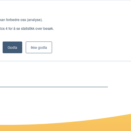
Meny
 kan forbedre oss (analyse).
s 4 for å se statistikk over besøk.
Godta
Ikke godta
Nettbutikk
Lisenser
Singback
Royal Rangers
Bøker og hefter
Hermon