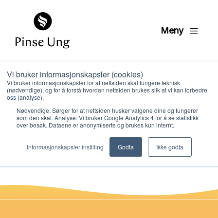
Meny
Vi bruker informasjonskapsler (cookies)
HK4 DVD dukketeater
Vi bruker informasjonskapsler for at nettsiden skal fungere teknisk
(nødvendige), og for å forstå hvordan nettsiden brukes slik at vi kan forbedre
leksjon 3
oss (analyse).
Nødvendige: Sørger for at nettsiden husker valgene dine og fungerer
som den skal. Analyse: Vi bruker Google Analytics 4 for å se statistikk
over besøk. Dataene er anonymiserte og brukes kun internt.
PER KRISTIAN LØVE
Hvem vi er
PUBLISERT
4. FEBRUAR 2021
Informasjonskapsler instilling
Godta
Ikke godta
Hva vi gjør
Ressurser