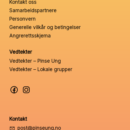
Kontakt oss
Nettbutikk
Samarbeidspartnere
Personvern
Kontakt oss
Generelle vilkår og betingelser
Angrerettsskjema
Medlemssystem
Vedtekter
Vedtekter – Pinse Ung
Min konto
Vedtekter – Lokale grupper
Kontakt
post@pinseung.no