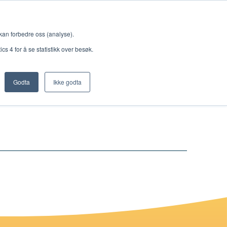
Meny
 kan forbedre oss (analyse).
s 4 for å se statistikk over besøk.
Godta
Ikke godta
Nettbutikk
Lisenser
Singback
Royal Rangers
Bøker og hefter
Hermon