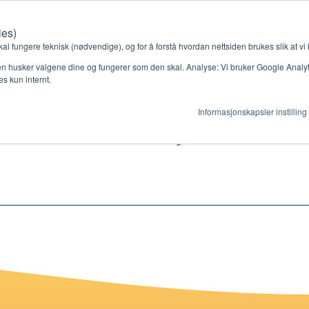
ies)
Kontakt oss
Medlemssystem
Min konto
kal fungere teknisk (nødvendige), og for å forstå hvordan nettsiden brukes slik at vi
n husker valgene dine og fungerer som den skal. Analyse: Vi bruker Google Analytic
s kun internt.
eater leksjon 8
Informasjonskapsler instilling
gjør
Ressurser
ag
Støtteordninger
en ny gruppe
Ressursbank
s