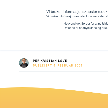
Vi bruker informasjonskapsler (cook
Vi bruker informasjonskapsler for at nettsiden s
Nødvendige: Sørger for at nettside
Dataene er anonymiserte og bruke
HK4 DVD dukket
Hvem vi er
Hva vi 
Kontakt oss
Lokall
PER KRISTIAN LØVE
PUBLISERT
4. FEBRUAR 2021
Kalender
Start 
Gi en gave
Oioioi!
Barn
Tween