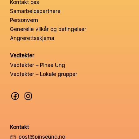
Kontakt oss
Nettbutikk
Samarbeidspartnere
Personvern
Kontakt oss
Generelle vilkår og betingelser
Angrerettsskjema
Medlemssystem
Vedtekter
Vedtekter – Pinse Ung
Min konto
Vedtekter – Lokale grupper
Kontakt
post@pinseung.no