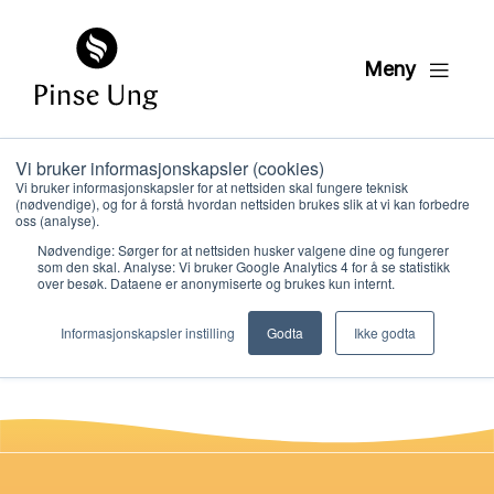
Meny
Vi bruker informasjonskapsler (cookies)
HK5 DVD drama
Vi bruker informasjonskapsler for at nettsiden skal fungere teknisk
(nødvendige), og for å forstå hvordan nettsiden brukes slik at vi kan forbedre
leksjon 9
oss (analyse).
Nødvendige: Sørger for at nettsiden husker valgene dine og fungerer
som den skal. Analyse: Vi bruker Google Analytics 4 for å se statistikk
over besøk. Dataene er anonymiserte og brukes kun internt.
PER KRISTIAN LØVE
Hvem vi er
PUBLISERT
4. FEBRUAR 2021
Informasjonskapsler instilling
Godta
Ikke godta
Hva vi gjør
Ressurser