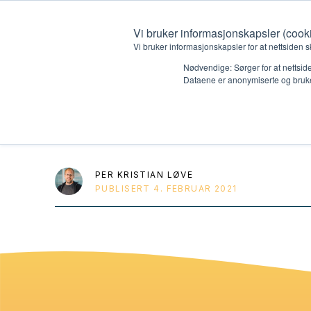
Vi bruker informasjonskapsler (cook
Vi bruker informasjonskapsler for at nettsiden s
Nødvendige: Sørger for at nettside
Dataene er anonymiserte og bruke
HK5 DVD dukket
Hvem vi er
Hva vi 
Kontakt oss
Lokall
PER KRISTIAN LØVE
PUBLISERT
4. FEBRUAR 2021
Kalender
Start 
Gi en gave
Oioioi!
Barn
Tween