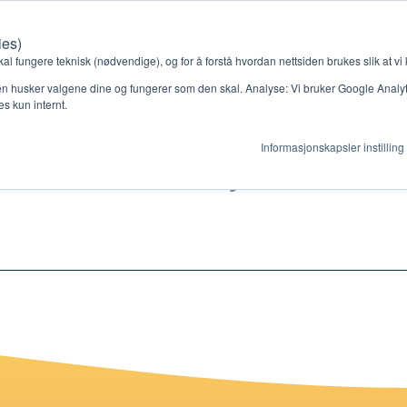
ies)
Kontakt oss
Medlemssystem
Min konto
kal fungere teknisk (nødvendige), og for å forstå hvordan nettsiden brukes slik at vi
n husker valgene dine og fungerer som den skal. Analyse: Vi bruker Google Analytic
s kun internt.
eater leksjon 9
Informasjonskapsler instilling
gjør
Ressurser
ag
Støtteordninger
en ny gruppe
Ressursbank
s