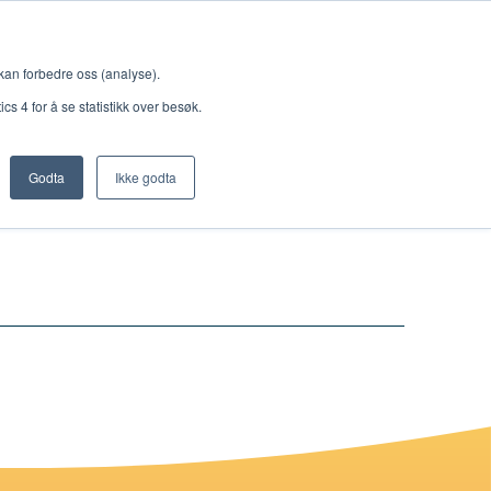
Meny
 kan forbedre oss (analyse).
s 4 for å se statistikk over besøk.
Godta
Ikke godta
Nettbutikk
Lisenser
Singback
Royal Rangers
Bøker og hefter
Hermon